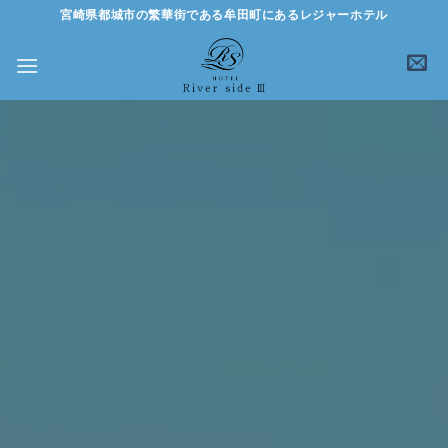
Skip
宮崎県都城市の繁華街である牟田町にあるレジャーホテル
to
content