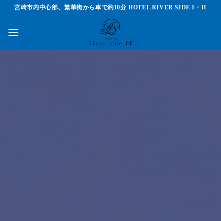
Skip
宮崎市内中心部、繁華街から車で約10分 HOTEL RIVER SIDE I・II
to
content