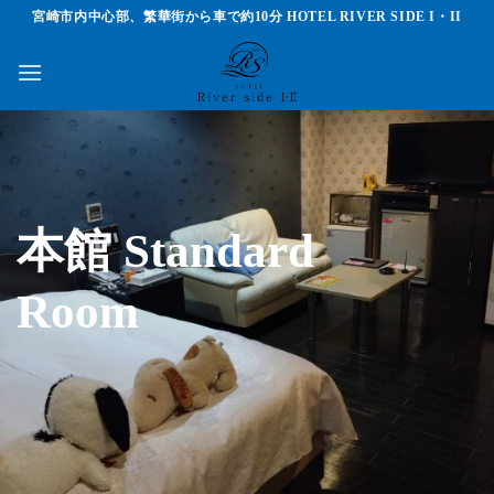
Skip
宮崎市内中心部、繁華街から車で約10分 HOTEL RIVER SIDE I・II
to
content
本館 Standard
Room