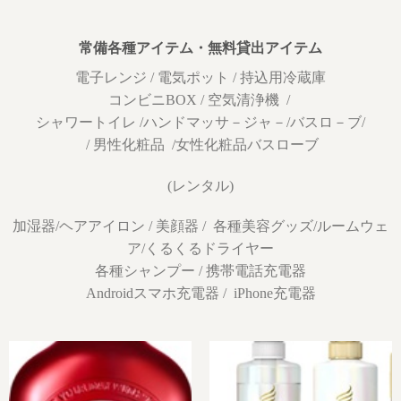
常備各種アイテム・無料貸出アイテム
電子レンジ / 電気ポット / 持込用冷蔵庫
コンビニBOX / 空気清浄機 /
シャワートイレ /ハンドマッサ－ジャ－/バスロ－ブ/
/ 男性化粧品 /女性化粧品バスローブ
(レンタル)
加湿器/ヘアアイロン / 美顔器 / 各種美容グッズ/ルームウェ
ア/くるくるドライヤー
各種シャンプー / 携帯電話充電器
Androidスマホ充電器 / iPhone充電器