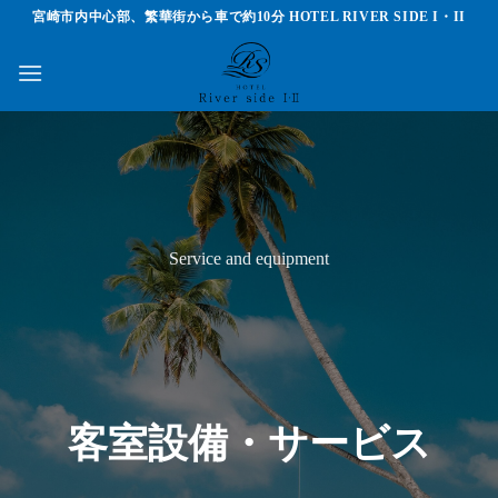
Skip
宮崎市内中心部、繁華街から車で約10分 HOTEL RIVER SIDE I・II
to
content
Service and equipment
客室設備・サービス